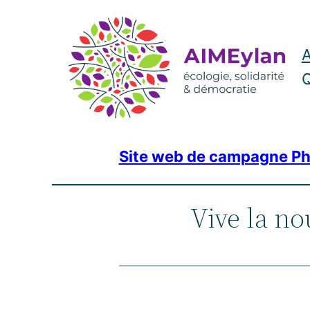
Aller
au
A
contenu
Q
Site web de campagne Ph
Vive la no