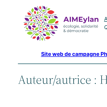
Aller
au
A
contenu
Q
Site web de campagne Ph
Auteur/autrice :