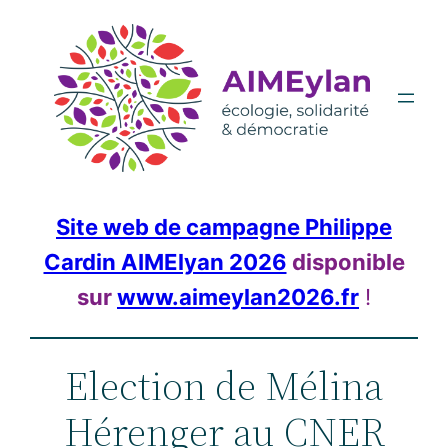
Aller
au
contenu
Site web de campagne Philippe
Cardin AIMElyan 2026
disponible
sur
www.aimeylan2026.fr
!
Election de Mélina
Hérenger au CNER